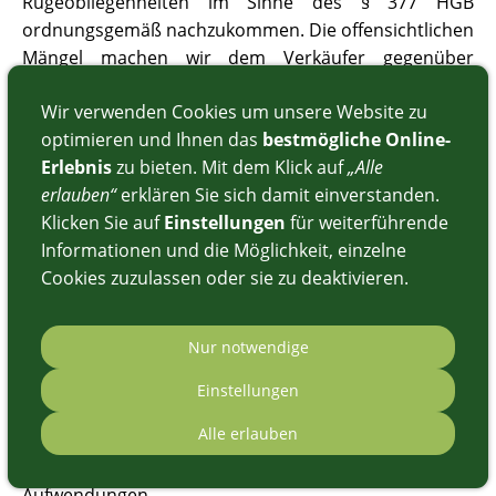
Rügeobliegenheiten im Sinne des § 377 HGB
ordnungsgemäß nachzukommen. Die offensichtlichen
Mängel machen wir dem Verkäufer gegenüber
unverzüglich, spätestens jedoch innerhalb von 7
Wir verwenden Cookies um unsere Website zu
Werktagen nach dem Eingang der Ware am
optimieren und Ihnen das
bestmögliche Online-
Bestimmungsort, die verdeckten Mängel un-
Erlebnis
zu bieten. Mit dem Klick auf
„Alle
verzüglich nach ihrer Entdeckung schriftlich geltend.
erlauben“
erklären Sie sich damit einverstanden.
(2) Ist der Kaufgegenstand mangelhaft, stehen uns die
Klicken Sie auf
Einstellungen
für weiterführende
gesetzlichen Gewährleistungsansprüche ungekürzt
Informationen und die Möglichkeit, einzelne
zu. Insbesondere sind wir berechtigt, vom Verkäufer
Cookies zuzulassen oder sie zu deaktivieren.
nach unserer Wahl Mangelbeseitigung oder Lieferung
einer neuen Sache zu verlangen. Das Recht auf
Schadensersatz, insbesondere auf Schadensersatz
Nur notwendige
statt der Leistung bleibt ausdrücklich vorbehalten.
Einstellungen
(3) Der Verkäufer haftet für sämtliche uns aufgrund
Alle erlauben
der Mängel des Kaufgegenstandes mittelbar oder
unmittelbar entstehenden Schäden und
Aufwendungen.